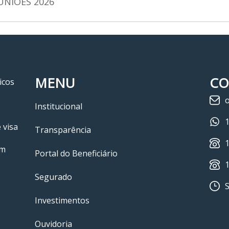
UNIÕES 2026
MENU
CO
icos
o
Institucional
 visa
Transparência
em
Portal do Beneficiário
Segurado
S
Investimentos
Ouvidoria