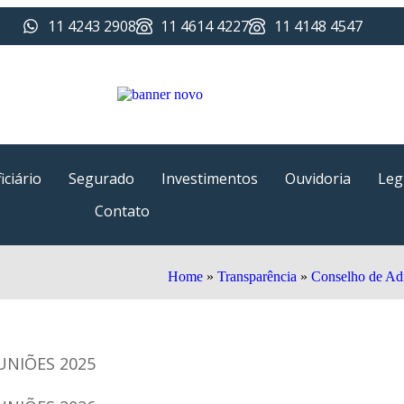
11 4243 2908
11 4614 4227
11 4148 4547
iciário
Segurado
Investimentos
Ouvidoria
Leg
Contato
Home
»
Transparência
»
Conselho de Ad
UNIÕES 2025